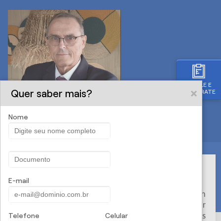
SIMULE E
Quer saber mais?
CONTRATE
Nome
Menu
Health for Pet
E-mail
A
Health for Pet
trabalha para oferecer um
atendimento completo, contando com a melhor
rede de profissionais especializados em cuidados
Telefone
Celular