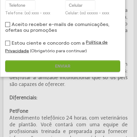
veterinários.
Nossa missão é proporcionar a cães e gatos uma
Telefone: (xx) xxxx - xxxx
Celular: (xx) xxxxxx - xxxx
vida mais saudável e feliz, aliando tecnologia,
carinho e comprometimento para viabilizar o
Aceito receber e-mails de comunicações,
acesso ao que existe de melhor na medicina
ofertas ou promoções
veterinária.
Política de
Estou ciente e concordo com a
Valores:
Privacidade
(Obrigatório para continuar)
INOVAÇÃO, ÉTICA, RELACIONAMENTO e AMOR
São os valores guiam nosso dia a dia e nos ajudam
ENVIAR
a corresponder ao maior desejo de nossos clientes:
desfrutar a amizade incondicional que só os pets
são capazes de oferecer.
​Diferenciais:
PetFone
Atendimento telefônico 24 horas, com veterinários
de plantão. Você contará com uma equipe de
profissionais treinada e preparada para fornecer