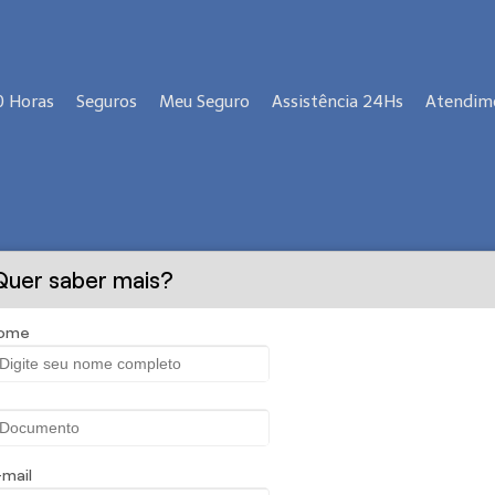
0 Horas
Seguros
Meu Seguro
Assistência 24Hs
Atendim
Quer saber mais?
ique nas imagens abaixo para conhecer nossos produt
ome
-mail