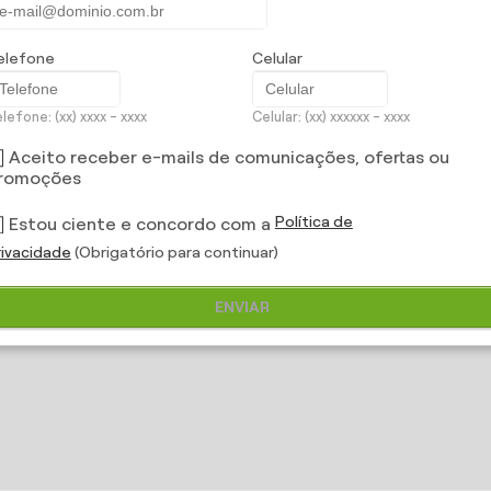
elefone
Celular
lefone: (xx) xxxx - xxxx
Celular: (xx) xxxxxx - xxxx
Aceito receber e-mails de comunicações, ofertas ou
romoções
Política de
Estou ciente e concordo com a
rivacidade
(Obrigatório para continuar)
ENVIAR